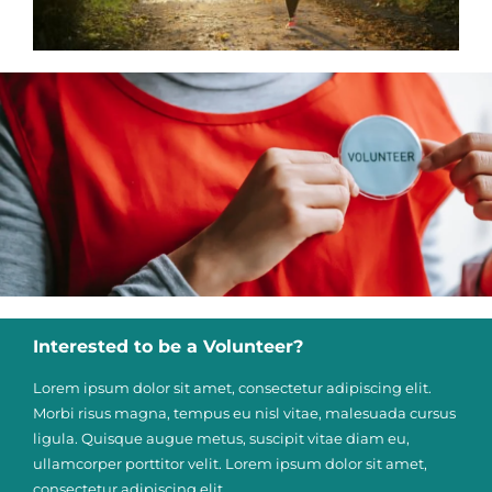
Interested to be a Volunteer?
Lorem ipsum dolor sit amet, consectetur adipiscing elit.
Morbi risus magna, tempus eu nisl vitae, malesuada cursus
ligula. Quisque augue metus, suscipit vitae diam eu,
ullamcorper porttitor velit. Lorem ipsum dolor sit amet,
consectetur adipiscing elit.